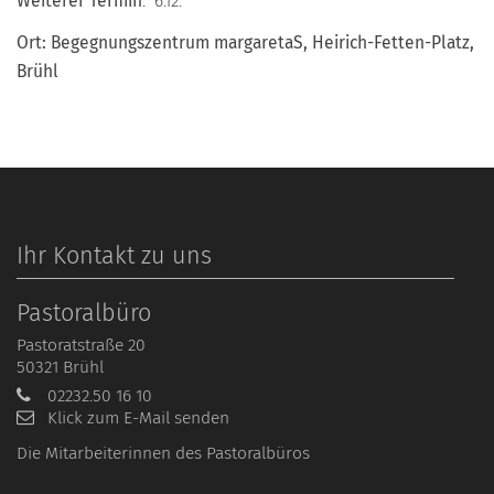
Weiterer Termin
: 6.12.
Ort: Begegnungszentrum margaretaS, Heirich-Fetten-Platz,
Brühl
Ihr Kontakt zu uns
Pastoralbüro
Pastoratstraße 20
50321
Brühl
02232.50 16 10
Klick zum E-Mail senden
Die Mitarbeiterinnen des Pastoralbüros