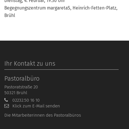
Dienstag, 4. Februar, 19.30 Uhr
Begegnungszentrum margaretaS, Heinrich-Fetten-Platz,
Brühl
Ihr Kontakt zu uns
Pastoralbüro
Pastoratstraße 20
50321
Brühl
02232.50 16 10
Klick zum E-Mail senden
Die Mitarbeiterinnen des Pastoralbüros