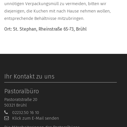
unnötigen Verpackungsmüll zu vermeiden, bitten wir
diejenigen, die Kuchen mit nach Hause nehmen wollen,
entsprechende Behältnisse mitzubringen.
Ort: St. Stephan, Rheinstraße 65-73, Brühl
Ihr Kontakt zu uns
Pastoralbüro
Pastoratstraße 20
50321
Brühl
02232.50 16 10
Klick zum E-Mail senden