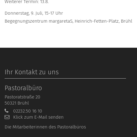
Weiterer Termin: 13.8.
Donnerstag, 9. Juli, 15-17 Uhr
Begegnungszentrum margaretaS, Heinrich-Fetten-Platz, Brühl
Ihr Kontakt zu uns
Pastoralbüro
Pastoratstraße 20
50321
Brühl
02232.50 16 10
Klick zum E-Mail senden
Die Mitarbeiterinnen des Pastoralbüros